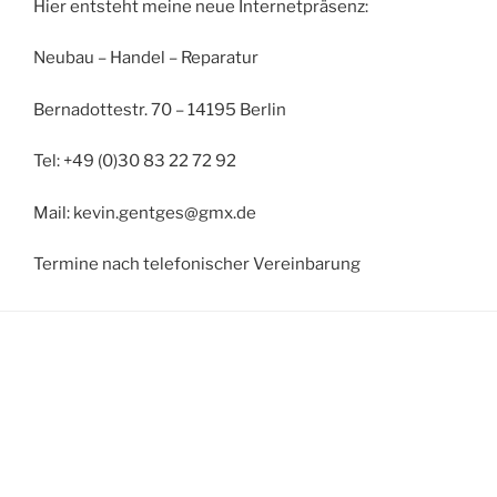
Hier entsteht meine neue Internetpräsenz:
Neubau – Handel – Reparatur
Bernadottestr. 70 – 14195 Berlin
Tel: +49 (0)30 83 22 72 92
Mail: kevin.gentges@gmx.de
Termine nach telefonischer Vereinbarung
HIER FINDEST DU UNS
Adresse
Bernadottestr. 70
14195 Berlin